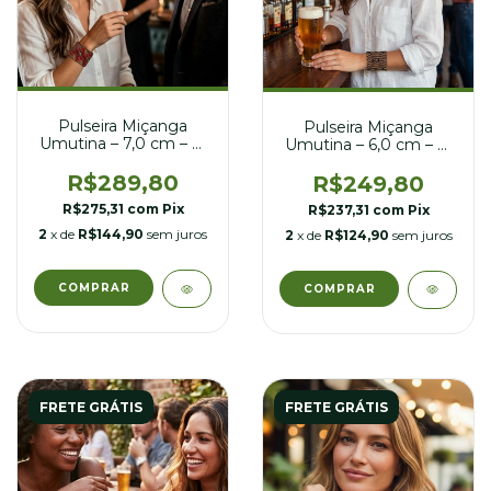
Pulseira Miçanga
Pulseira Miçanga
Umutina – 7,0 cm – nº
Umutina – 6,0 cm – nº
21
21
R$289,80
R$249,80
R$275,31
com
Pix
R$237,31
com
Pix
2
x de
R$144,90
sem juros
2
x de
R$124,90
sem juros
FRETE GRÁTIS
FRETE GRÁTIS