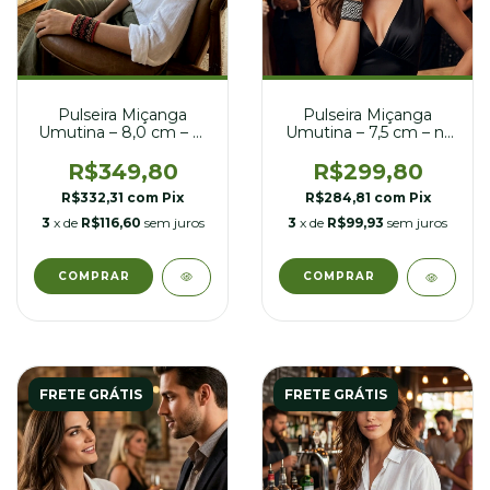
Pulseira Miçanga
Pulseira Miçanga
Umutina – 8,0 cm – nº
Umutina – 7,5 cm – nº
21
21
R$349,80
R$299,80
R$332,31
com
Pix
R$284,81
com
Pix
3
x de
R$116,60
sem juros
3
x de
R$99,93
sem juros
FRETE GRÁTIS
FRETE GRÁTIS