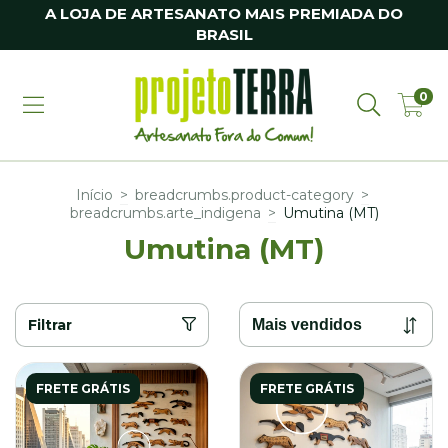
A LOJA DE ARTESANATO MAIS PREMIADA DO
BRASIL
0
Início
>
breadcrumbs.product-category
>
breadcrumbs.arte_indigena
>
Umutina (MT)
Umutina (MT)
Filtrar
FRETE GRÁTIS
FRETE GRÁTIS