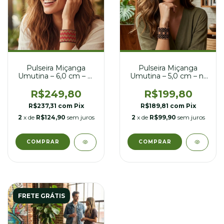
Pulseira Miçanga
Pulseira Miçanga
Umutina – 6,0 cm – nº
Umutina – 5,0 cm – nº
23
24
R$249,80
R$199,80
R$237,31
com
Pix
R$189,81
com
Pix
2
x de
R$124,90
sem juros
2
x de
R$99,90
sem juros
FRETE GRÁTIS