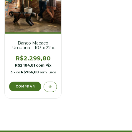
Banco Macaco
Umutina – 103 x 22 x
39 cm
R$2.299,80
R$2.184,81
com
Pix
3
x de
R$766,60
sem juros