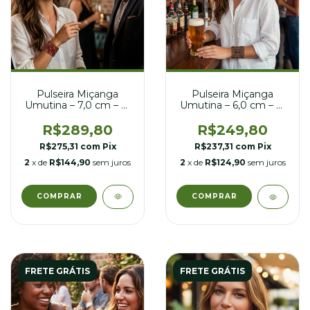
Pulseira Miçanga
Pulseira Miçanga
Umutina – 7,0 cm – nº
Umutina – 6,0 cm – nº
21
21
R$289,80
R$249,80
R$275,31
com
Pix
R$237,31
com
Pix
2
x de
R$144,90
sem juros
2
x de
R$124,90
sem juros
FRETE GRÁTIS
FRETE GRÁTIS