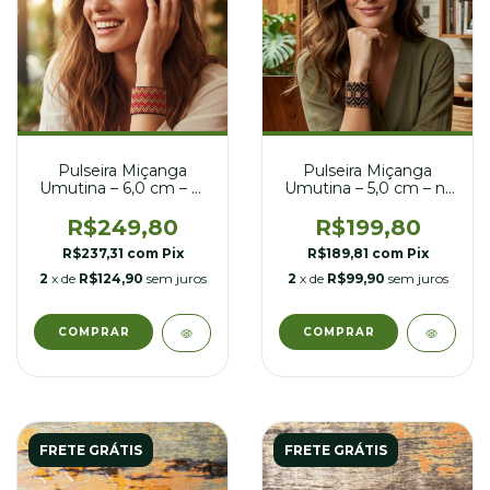
Pulseira Miçanga
Pulseira Miçanga
Umutina – 6,0 cm – nº
Umutina – 5,0 cm – nº
23
24
R$249,80
R$199,80
R$237,31
com
Pix
R$189,81
com
Pix
2
x de
R$124,90
sem juros
2
x de
R$99,90
sem juros
FRETE GRÁTIS
FRETE GRÁTIS