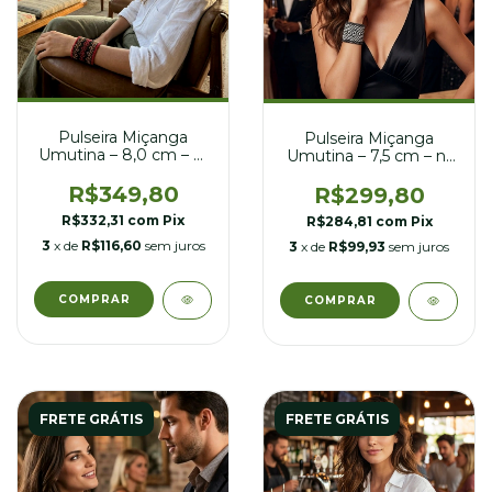
Pulseira Miçanga
Pulseira Miçanga
Umutina – 8,0 cm – nº
Umutina – 7,5 cm – nº
21
21
R$349,80
R$299,80
R$332,31
com
Pix
R$284,81
com
Pix
3
x de
R$116,60
sem juros
3
x de
R$99,93
sem juros
FRETE GRÁTIS
FRETE GRÁTIS