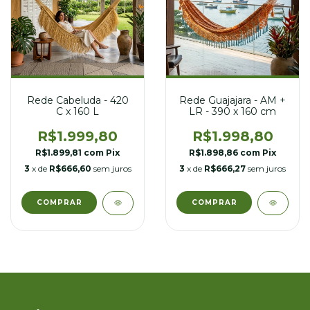
Rede Guajajara - AM +
Rede Cabeluda - 420
LR - 390 x 160 cm
C x 160 L
R$1.998,80
R$1.999,80
R$1.898,86
com
Pix
R$1.899,81
com
Pix
3
x de
R$666,27
sem juros
3
x de
R$666,60
sem juros