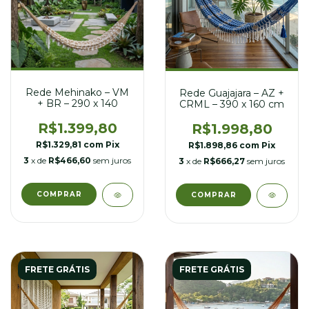
Rede Mehinako – VM
Rede Guajajara – AZ +
+ BR – 290 x 140
CRML – 390 x 160 cm
R$1.399,80
R$1.998,80
R$1.329,81
com
Pix
R$1.898,86
com
Pix
3
x de
R$466,60
sem juros
3
x de
R$666,27
sem juros
FRETE GRÁTIS
FRETE GRÁTIS