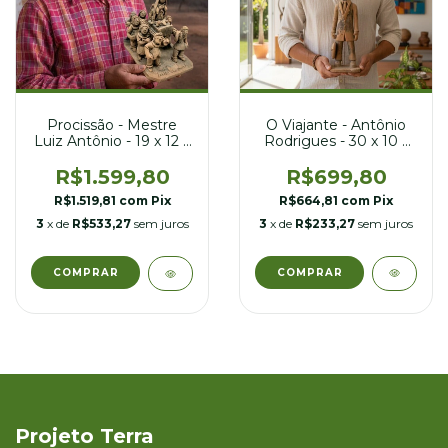
O Viajante - Antônio
Procissão - Mestre
Rodrigues - 30 x 10 x
Luiz Antônio - 19 x 12 x
11 cm
16 cm
R$699,80
R$1.599,80
R$664,81
com
Pix
R$1.519,81
com
Pix
3
x de
R$233,27
sem juros
3
x de
R$533,27
sem juros
Projeto Terra