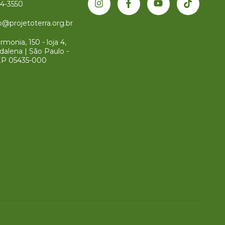
34-3550
@projetoterra.org.br
monia, 150 - loja 4,
dalena | São Paulo -
EP 05435-000