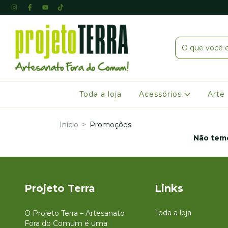
Toda a loja
Acessórios
Arte
Início
>
Promoções
Não temo
Projeto Terra
Links
Toda a loja
O Projeto Terra – Artesanato
Fora do Comum é uma