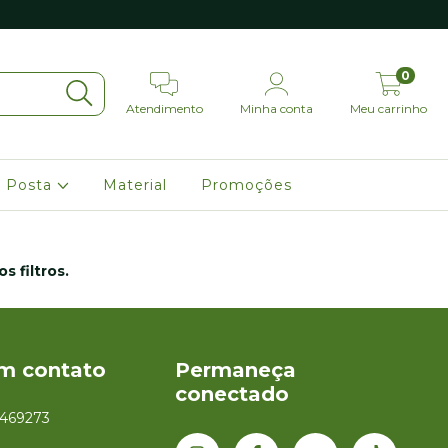
0
Atendimento
Minha conta
Meu carrinho
 Posta
Material
Promoções
 filtros.
em contato
Permaneça
conectado
1469273