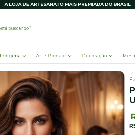
A LOJA DE ARTESANATO MAIS PREMIADA DO BRASIL
 Indígena
Arte Popular
Decoração
Mesa
Iní
Pu
P
U
R