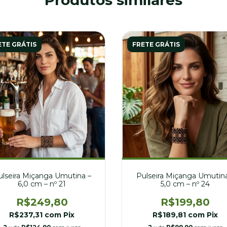
Produtos similares
ETE GRÁTIS
FRETE GRÁTIS
Pulseira Miçanga Umutina
ulseira Miçanga Umutina –
5,0 cm – nº 24
6,0 cm – nº 21
R$199,80
R$249,80
R$189,81
com
Pix
R$237,31
com
Pix