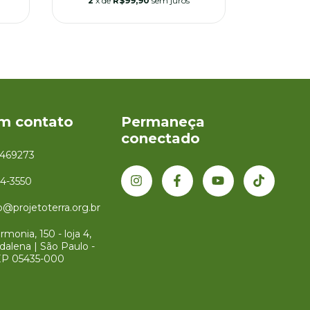
2
x de
R$99,90
sem juros
2
x de
em contato
Permaneça
conectado
1469273
34-3550
@projetoterra.org.br
monia, 150 - loja 4,
dalena | São Paulo -
EP 05435-000