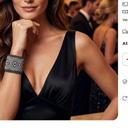
Ve
At