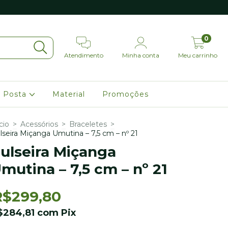
0
Atendimento
Minha conta
Meu carrinho
 Posta
Material
Promoções
cio
>
Acessórios
>
Braceletes
>
lseira Miçanga Umutina – 7,5 cm – nº 21
ulseira Miçanga
mutina – 7,5 cm – nº 21
R$299,80
$284,81
com
Pix