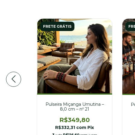
FRETE GRÁTIS
FR
Pulseira Miçanga Umutina –
Umutina –
P
8,0 cm – nº 21
23
R$349,80
80
R$332,31
com
Pix
m
Pix
3
x de
R$116,60
sem juros