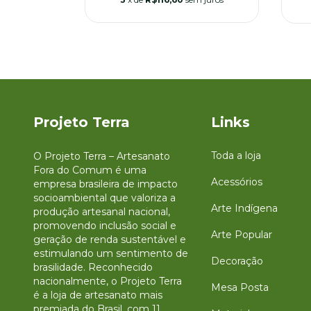
m juros
Projeto Terra
Links
Toda a loja
O Projeto Terra – Artesanato
Fora do Comum é uma
Acessórios
empresa brasileira de impacto
socioambiental que valoriza a
Arte Indígena
produção artesanal nacional,
promovendo inclusão social e
Arte Popular
geração de renda sustentável e
estimulando um sentimento de
Decoração
brasilidade. Reconhecido
nacionalmente, o Projeto Terra
Mesa Posta
é a loja de artesanato mais
premiada do Brasil, com 11