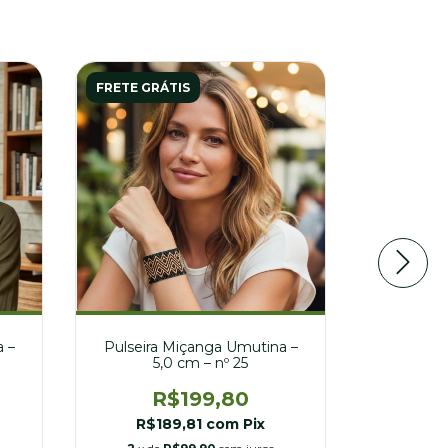
FRETE GRÁTIS
FRETE GR
 –
Pulseira Miçanga Umutina –
Pulseira
5,0 cm – nº 25
7
R$199,80
R
R$189,81
com
Pix
R$2