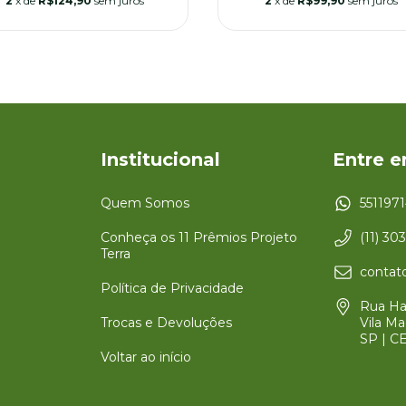
2
x de
R$99,90
sem juros
2
x de
R$124,90
sem juros
Institucional
Entre 
Quem Somos
551197
Conheça os 11 Prêmios Projeto
(11) 30
Terra
contato
Política de Privacidade
Rua Har
Trocas e Devoluções
Vila Ma
SP | C
Voltar ao início