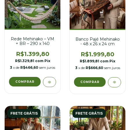
Rede Mehinako – VM
Banco Pajé Mehinako
+ BR – 290 x 140
- 48 x 26 x 24 cm
R$1.399,80
R$1.999,80
R$1.329,81
com
Pix
R$1.899,81
com
Pix
3
x de
R$466,60
sem juros
3
x de
R$666,60
sem juros
FRETE GRÁTIS
FRETE GRÁTIS