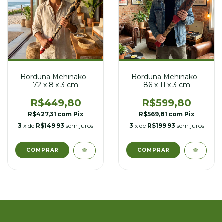
Borduna Mehinako -
Borduna Mehinako -
72 x 8 x 3 cm
86 x 11 x 3 cm
R$449,80
R$599,80
R$427,31
com
Pix
R$569,81
com
Pix
3
x de
R$149,93
sem juros
3
x de
R$199,93
sem juros