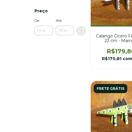
Preço
De
Até
Calango Cícero Fe
22 cm - Mar
R$179,8
R$170,81
co
FRETE GRÁTIS