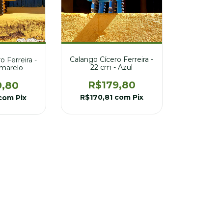
Calango Cícero Ferreira -
 Ferreira -
22 cm - Azul
Amarelo
R$179,80
9,80
R$170,81
com
Pix
com
Pix