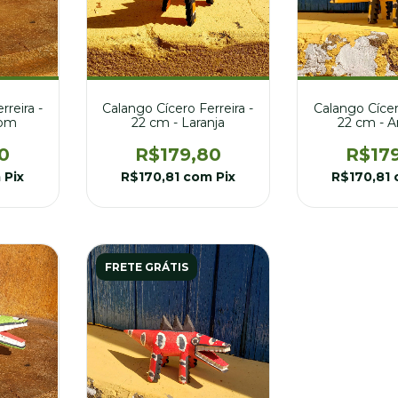
rreira -
Calango Cícero Ferreira -
Calango Cícero
rom
22 cm - Laranja
22 cm - 
0
R$179,80
R$17
m
Pix
R$170,81
com
Pix
R$170,81
FRETE GRÁTIS