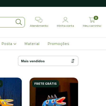
0
Atendimento
Minha conta
Meu carrinho
 Posta
Material
Promoções
S
FRETE GRÁTIS