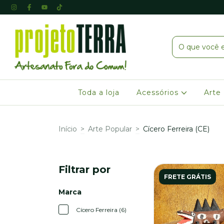
Toda a loja
Acessórios
Arte
Início
>
Arte Popular
>
Cícero Ferreira (CE)
Filtrar por
FRETE GRÁTIS
Marca
Cícero Ferreira (6)