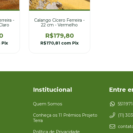
rreira -
Calango Cícero Ferreira -
Claro
22 cm - Vermelho
0
R$179,80
m
Pix
R$170,81
com
Pix
Institucional
Entre 
Quem Somos
551197
Conheça os 11 Prêmios Projeto
(11) 30
Terra
contato
Política de Privacidade