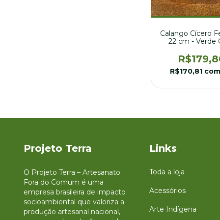
Calango Cícero Fe
22 cm - Verde 
R$179,8
R$170,81
co
Projeto Terra
Links
Toda a loja
O Projeto Terra – Artesanato
Fora do Comum é uma
Acessórios
empresa brasileira de impacto
socioambiental que valoriza a
Arte Indígena
produção artesanal nacional,