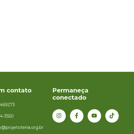
em contato
Permaneça
conectado
1469273
34-3550
@projetoterra.org.br