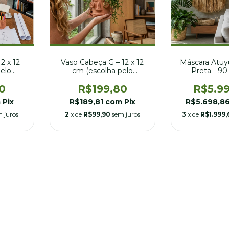
2 x 12
Vaso Cabeça G – 12 x 12
Máscara Atu
elo
cm (escolha pelo
- Preta - 9
pia)
número)
0
R$199,80
R$5.9
m
Pix
R$189,81
com
Pix
R$5.698,8
 juros
2
x de
R$99,90
sem juros
3
x de
R$1.999,