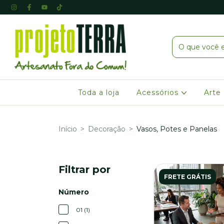
Toda a loja
Acessórios
Arte
Início
>
Decoração
>
Vasos, Potes e Panelas
Filtrar por
FRETE GRÁTIS
Número
01 (1)