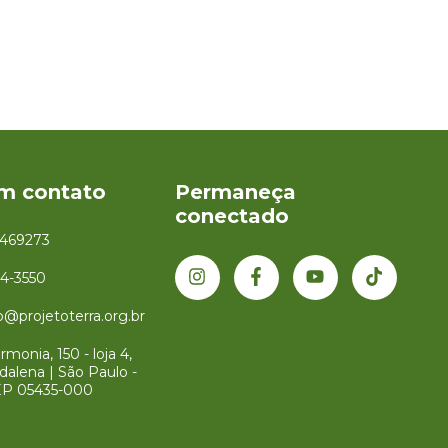
em contato
Permaneça
conectado
1469273
34-3550
@projetoterra.org.br
monia, 150 - loja 4,
dalena | São Paulo -
EP 05435-000