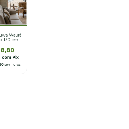
yuwa Waurá
0 x 130 cm
98,80
6
com
Pix
60
sem juros