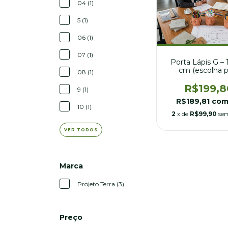
04 (1)
5 (1)
06 (1)
07 (1)
Porta Lápis G – 1
cm (escolha p
08 (1)
número) - (có
R$199,8
9 (1)
R$189,81
co
10 (1)
2
x de
R$99,90
sem
VER TODOS
Marca
Projeto Terra (3)
Preço