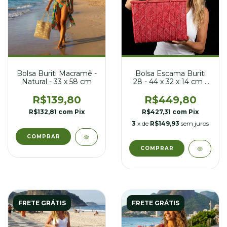
Bolsa Buriti Macramê -
Bolsa Escama Buriti
Natural - 33 x 58 cm
28 - 44 x 32 x 14 cm -
Rosa
R$139,80
R$449,80
R$132,81
com
Pix
R$427,31
com
Pix
3
x de
R$149,93
sem juros
FRETE GRÁTIS
FRETE GRÁTIS