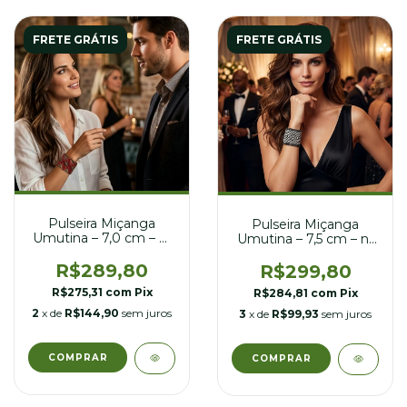
FRETE GRÁTIS
FRETE GRÁTIS
Pulseira Miçanga
Pulseira Miçanga
Umutina – 7,0 cm – nº
Umutina – 7,5 cm – nº
21
21
R$289,80
R$299,80
R$275,31
com
Pix
R$284,81
com
Pix
2
x de
R$144,90
sem juros
3
x de
R$99,93
sem juros