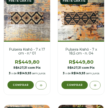
FRETE GRÁTIS
FRETE GRÁTIS
Pulseira Krahô - 7 x 17
Pulseira Krahô - 7 x
cm - n.º 01
18,5 cm - n. 04
R$449,80
R$449,80
R$427,31
com
Pix
R$427,31
com
Pix
3
x de
R$149,93
sem juros
3
x de
R$149,93
sem juros