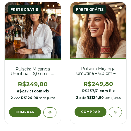
FRETE GRÁTIS
FRETE GRÁTIS
Pulseira Miçanga
Pulseira Miçanga
Umutina – 6,0 cm – nº
Umutina – 6,0 cm – nº
23
21
R$249,80
R$249,80
R$237,31
com
Pix
R$237,31
com
Pix
2
x de
R$124,90
sem juros
2
x de
R$124,90
sem juros