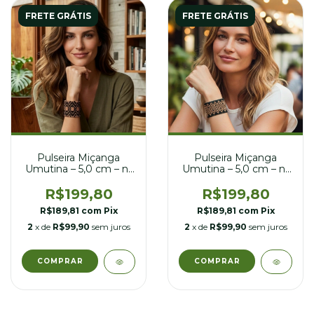
FRETE GRÁTIS
FRETE GRÁTIS
Pulseira Miçanga
Pulseira Miçanga
Umutina – 5,0 cm – nº
Umutina – 5,0 cm – nº
24
25
R$199,80
R$199,80
R$189,81
com
Pix
R$189,81
com
Pix
2
x de
R$99,90
sem juros
2
x de
R$99,90
sem juros