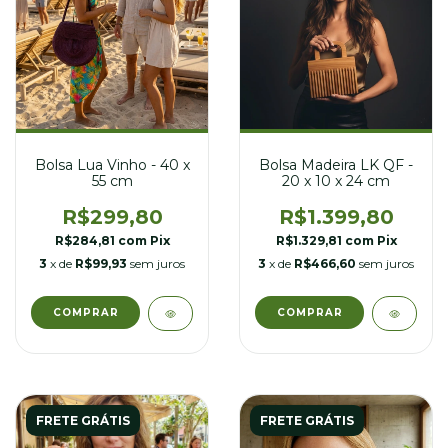
Bolsa Madeira LK QF -
Bolsa Lua Vinho - 40 x
20 x 10 x 24 cm
55 cm
R$1.399,80
R$299,80
R$1.329,81
com
Pix
R$284,81
com
Pix
3
x de
R$466,60
sem juros
3
x de
R$99,93
sem juros
FRETE GRÁTIS
FRETE GRÁTIS