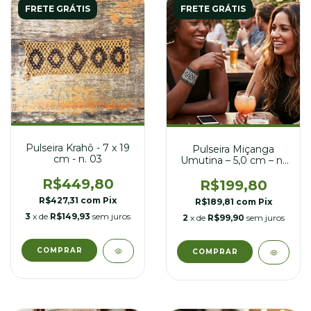
FRETE GRÁTIS
FRETE GRÁTIS
Pulseira Krahô - 7 x 19
Pulseira Miçanga
cm - n. 03
Umutina – 5,0 cm – nº
23
R$449,80
R$199,80
R$427,31
com
Pix
R$189,81
com
Pix
3
x de
R$149,93
sem juros
2
x de
R$99,90
sem juros