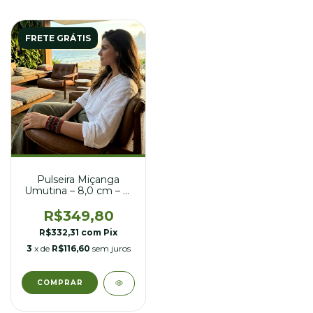
FRETE GRÁTIS
Pulseira Miçanga
Umutina – 8,0 cm – nº
21
R$349,80
R$332,31
com
Pix
3
x de
R$116,60
sem juros