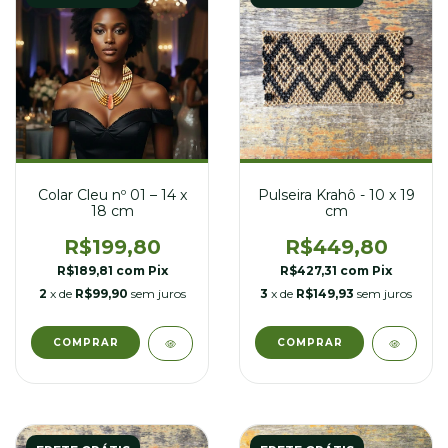
Colar Cleu nº 01 – 14 x
Pulseira Krahô - 10 x 19
18 cm
cm
R$199,80
R$449,80
R$189,81
com
Pix
R$427,31
com
Pix
2
x de
R$99,90
sem juros
3
x de
R$149,93
sem juros