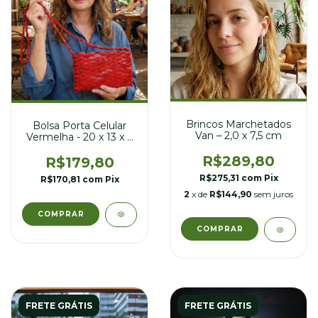
Brincos Marchetados
Bolsa Porta Celular
Van – 2,0 x 7,5 cm
Vermelha - 20 x 13 x 3
cm
R$289,80
R$179,80
R$275,31
com
Pix
R$170,81
com
Pix
2
x de
R$144,90
sem juros
COMPRAR
FRETE GRÁTIS
FRETE GRÁTIS