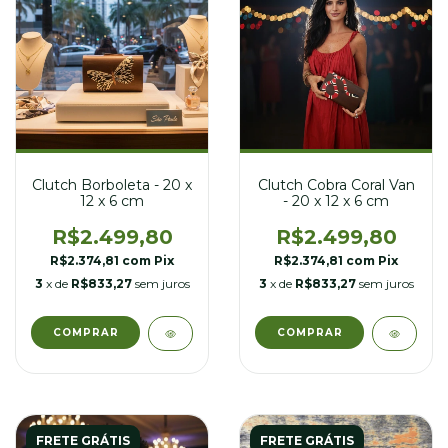
Clutch Borboleta - 20 x
Clutch Cobra Coral Van
12 x 6 cm
- 20 x 12 x 6 cm
R$2.499,80
R$2.499,80
R$2.374,81
com
Pix
R$2.374,81
com
Pix
3
x de
R$833,27
sem juros
3
x de
R$833,27
sem juros
FRETE GRÁTIS
FRETE GRÁTIS