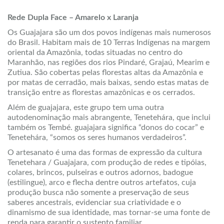
Rede Dupla Face – Amarelo x Laranja
Os Guajajara são um dos povos indígenas mais numerosos
do Brasil. Habitam mais de 10 Terras Indígenas na margem
oriental da Amazônia, todas situadas no centro do
Maranhão, nas regiões dos rios Pindaré, Grajaú, Mearim e
Zutiua. São cobertas pelas florestas altas da Amazônia e
por matas de cerradão, mais baixas, sendo estas matas de
transição entre as florestas amazônicas e os cerrados.
Além de guajajara, este grupo tem uma outra
autodenominação mais abrangente, Tenetehára, que inclui
também os Tembé. guajajara significa “donos do cocar” e
Tenetehára, “somos os seres humanos verdadeiros”.
O artesanato é uma das formas de expressão da cultura
Tenetehara / Guajajara, com produção de redes e tipóias,
colares, brincos, pulseiras e outros adornos, badogue
(estilingue), arco e flecha dentre outros artefatos, cuja
produção busca não somente a preservação de seus
saberes ancestrais, evidenciar sua criatividade e o
dinamismo de sua identidade, mas tornar-se uma fonte de
renda para garantir o sustento familiar.