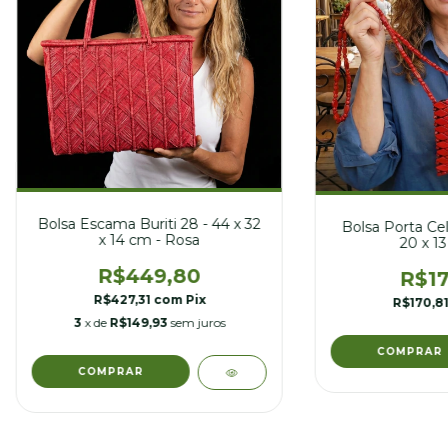
Bolsa Escama Buriti 28 - 44 x 32
Bolsa Porta Cel
x 14 cm - Rosa
20 x 13
R$449,80
R$17
R$427,31
com
Pix
R$170,8
3
x de
R$149,93
sem juros