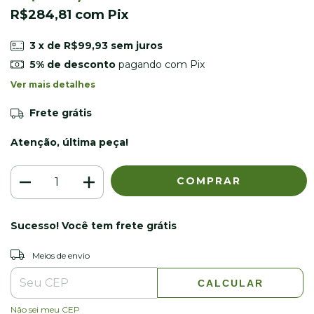
R$284,81
com
Pix
3
x de
R$99,93
sem juros
5% de desconto
pagando com Pix
Ver mais detalhes
Frete grátis
Atenção, última peça!
Sucesso! Você tem frete grátis
ALTERAR CEP
Entregas para o CEP:
Meios de envio
CALCULAR
Não sei meu CEP