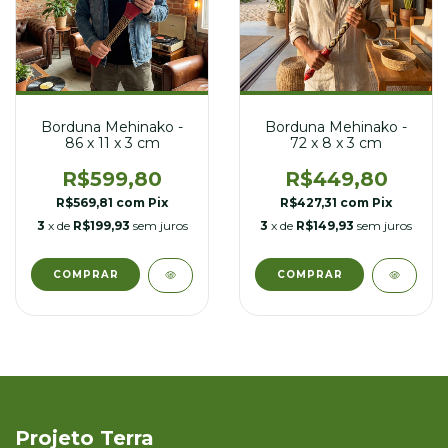
Borduna Mehinako -
Borduna Mehinako -
86 x 11 x 3 cm
72 x 8 x 3 cm
R$599,80
R$449,80
R$569,81
com
Pix
R$427,31
com
Pix
3
x de
R$199,93
sem juros
3
x de
R$149,93
sem juros
Projeto Terra