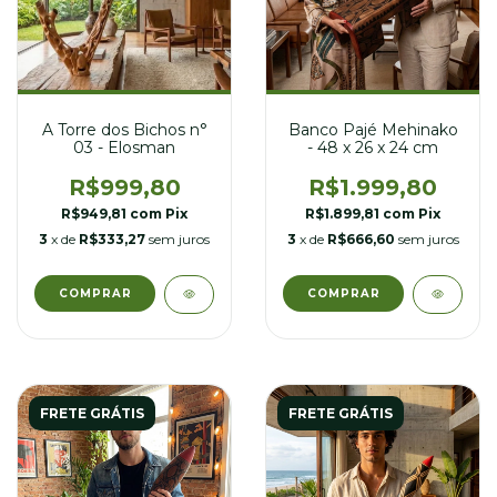
A Torre dos Bichos n°
Banco Pajé Mehinako
03 - Elosman
- 48 x 26 x 24 cm
R$999,80
R$1.999,80
R$949,81
com
Pix
R$1.899,81
com
Pix
3
x de
R$333,27
sem juros
3
x de
R$666,60
sem juros
FRETE GRÁTIS
FRETE GRÁTIS