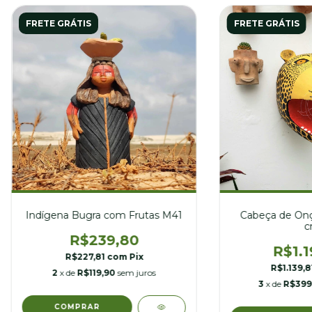
FRETE GRÁTIS
FRETE GRÁTIS
Cabeça de Onça
Indígena Bugra com Frutas M41
c
R$239,80
R$1.1
R$227,81
com
Pix
R$1.139,
2
x de
R$119,90
sem juros
3
x de
R$399