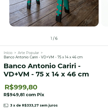
1
/
6
Início
>
Arte Popular
>
Banco Antonio Cariri - VD+VM - 75 x 14 x 46 cm
Banco Antonio Cariri -
VD+VM - 75 x 14 x 46 cm
R$999,80
R$949,81
com
Pix
3
x de
R$333,27
sem juros