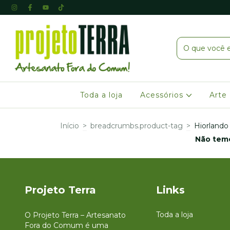
Toda a loja
Acessórios
Arte
Início
>
breadcrumbs.product-tag
>
Hiorlando
Não temo
Projeto Terra
Links
Toda a loja
O Projeto Terra – Artesanato
Fora do Comum é uma