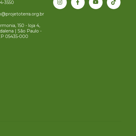
34-3550
@projetoterra.org.br
monia, 150 - loja 4,
dalena | São Paulo -
EP 05435-000