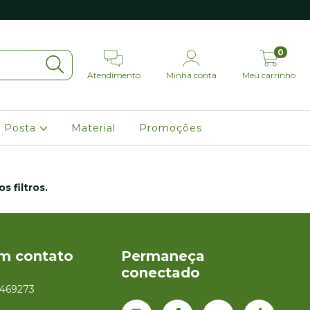
0
Atendimento
Minha conta
Meu carrinho
 Posta
Material
Promoções
 filtros.
em contato
Permaneça
conectado
1469273