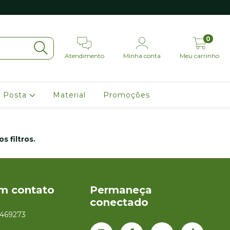
0
Atendimento
Minha conta
Meu carrinho
 Posta
Material
Promoções
 filtros.
em contato
Permaneça
conectado
1469273