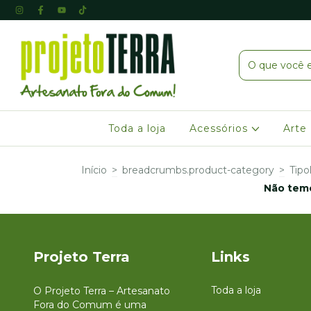
Toda a loja
Acessórios
Arte
Início
>
breadcrumbs.product-category
>
Tipo
Não temo
Projeto Terra
Links
Toda a loja
O Projeto Terra – Artesanato
Fora do Comum é uma