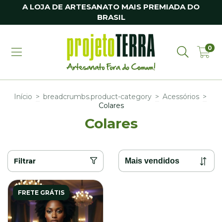
A LOJA DE ARTESANATO MAIS PREMIADA DO
BRASIL
0
Início
>
breadcrumbs.product-category
>
Acessórios
>
Colares
Colares
Filtrar
FRETE GRÁTIS